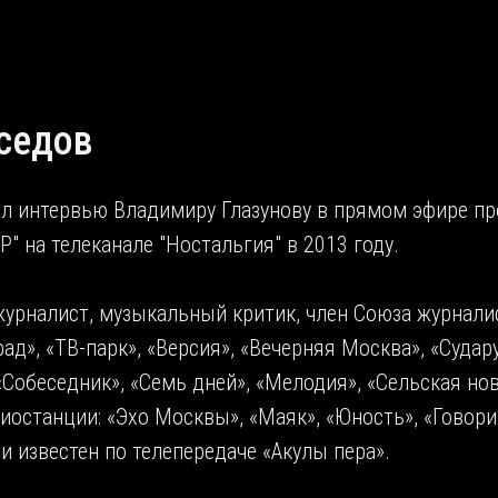
седов
ал интервью Владимиру Глазунову в прямом эфире п
" на телеканале "Ностальгия" в 2013 году.
 журналист, музыкальный критик, член Союза журнал
ад», «ТВ-парк», «Версия», «Вечерняя Москва», «Судар
 «Собеседник», «Семь дней», «Мелодия», «Сельская нов
диостанции: «Эхо Москвы», «Маяк», «Юность», «Говори
 известен по телепередаче «Акулы пера».