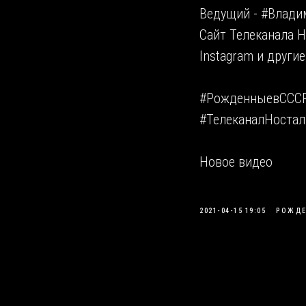
Ведущий - #Влади
Сайт Телеканала Но
Instagram и другие
#РожденныевСССР 
#ТелеканалНостал
Новое видео
2021-04-15 19:05
РОЖДЕ