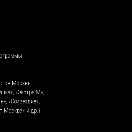
рограммы
истов Москвы
ушка», «Экстра М»,
ь», «Созвездие»,
т Москва» и др.).