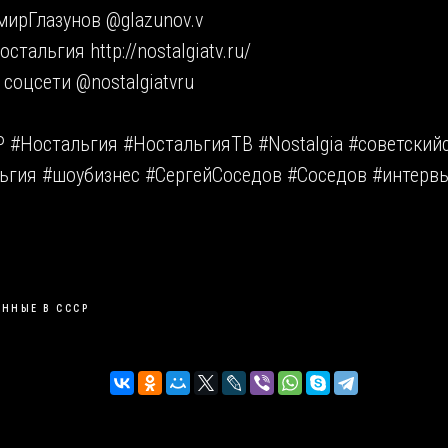
мирГлазунов @glazunov.v
стальгия http://nostalgiatv.ru/
 соцсети @nostalgiatvru
#Ностальгия #НостальгияТВ #Nostalgia #советский
ьгия #шоубизнес #СергейСоседов #Соседов #интерв
ННЫЕ В СССР