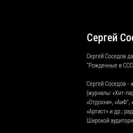
Сергей Со
Сергей Соседов д
"Рожденные в СССР
Сергей Соседов -
(журналы: «Хит-пар
«Отдохни», «АиФ",
«Артист» и др.; ра
Широкой аудитории