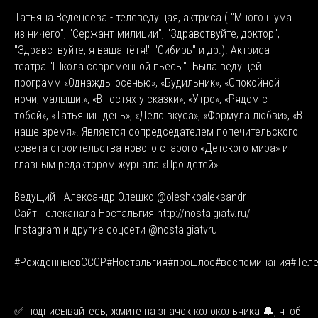
Татьяна Веденеева - телеведущая, актриса ( "Много шума
из ничего", "Сержант милиции", "Здравствуйте, доктор",
"Здравствуйте, я ваша тётя!" "Сибирь" и др.). Актриса
театра "Школа современной пьесы". Была ведущей
программ «Однажды осенью», «Будильник», «Спокойной
ночи, малыши!», «В гостях у сказки», «Утро», «Рядом с
тобой», «Татьянин день», «Дело вкуса», «Формула любви», «В
наше время». Является сопредседателем попечительского
совета строительства нового старого «Детского мира» и
главным редактором журнала «Про детей».
Ведущий - Александр Олешко @oleshkoaleksandr
Сайт Телеканала Ностальгия http://nostalgiatv.ru/
Instagram и другие соцсети @nostalgiatvru
#РожденныевСССР#Ностальгия#прошлое#воспоминания#Теле
✅ подписывайтесь, жмите на значок колокольчика 🔔, чтоб