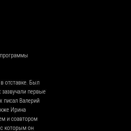
е программы
 в отставке. Был
х зазвучали первые
х писал Валерий
акже Ирина
ем и соавтором
 с которым он