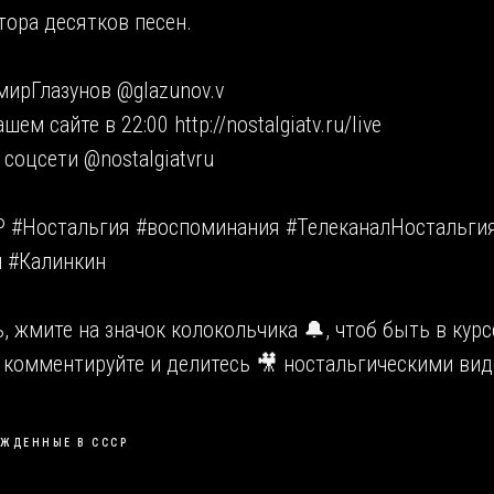
тора десятков песен.
мирГлазунов @glazunov.v
ем сайте в 22:00 http://nostalgiatv.ru/live
 соцсети @nostalgiatvru
 #Ностальгия #воспоминания #ТелеканалНостальги
 #Калинкин
 жмите на значок колокольчика 🔔, чтоб быть в курс
 комментируйте и делитесь 🎥 ностальгическими вид
ЖДЕННЫЕ В СССР