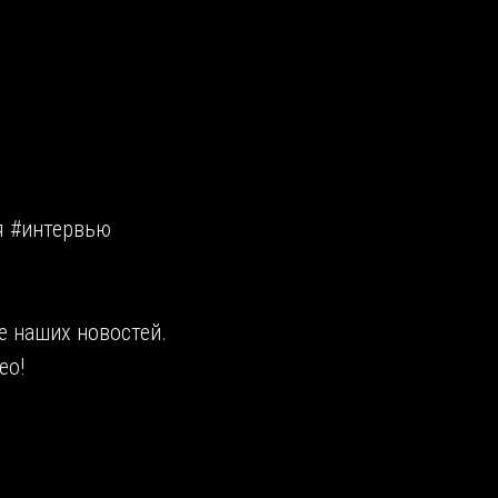
я #интервью
е наших новостей.
ео!