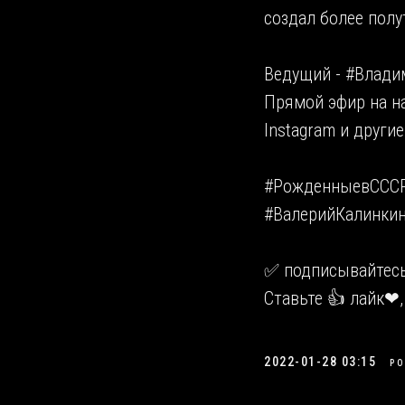
создал более полу
Ведущий - #Влади
Прямой эфир на наш
Instagram и другие
#РожденныевСССР
#ВалерийКалинкин
✅ подписывайтесь,
Ставьте 👍 лайк❤,
2022-01-28 03:15
РО