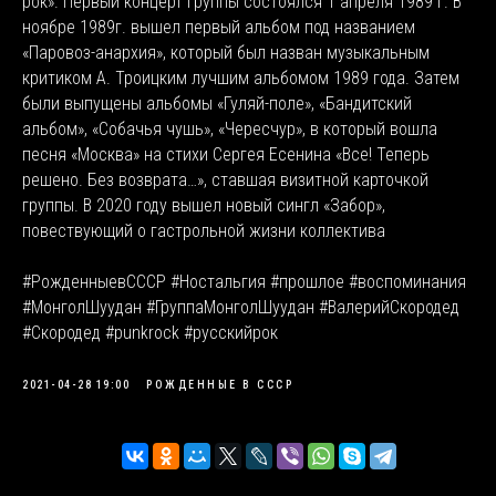
рок». Первый концерт группы состоялся 1 апреля 1989 г. В
ноябре 1989г. вышел первый альбом под названием
«Паровоз-анархия», который был назван музыкальным
критиком А. Троицким лучшим альбомом 1989 года. Затем
были выпущены альбомы «Гуляй-поле», «Бандитский
альбом», «Собачья чушь», «Чересчур», в который вошла
песня «Москва» на стихи Сергея Есенина «Все! Теперь
решено. Без возврата…», ставшая визитной карточкой
группы. В 2020 году вышел новый сингл «Забор»,
повествующий о гастрольной жизни коллектива
#РожденныевСССР #Ностальгия #прошлое #воспоминания
#МонголШуудан #ГруппаМонголШуудан #ВалерийСкородед
#Скородед #punkrock #русскийрок
2021-04-28 19:00
РОЖДЕННЫЕ В СССР