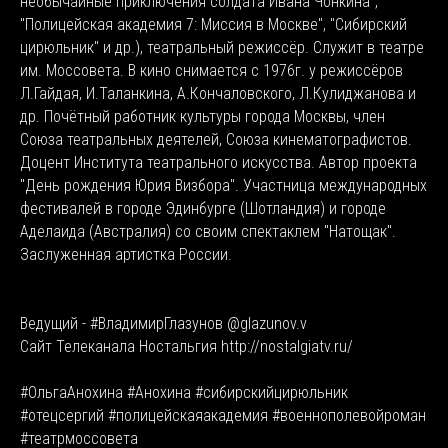
необычайные приключения солдата Ивана Чонкина",
"Полицейская академия 7: Миссия в Москве", "Сибирский
цирюльник" и др.), театральный режиссёр. Служит в театре
им. Моссовета. В кино снимается с 1976г. у режиссёров
Л.Гайдая, И.Таланкина, А.Кончаловского, Л.Кулиджанова и
др. Почётный работник культуры города Москвы, член
Союза театральных деятелей, Союза кинематографистов.
Доцент Института театрального искусства. Автор проекта
"День рождения Юрия Визбора". Участница международных
фестивалей в городе Эдинбурге (Шотландия) и городе
Аделаида (Австралия) со своим спектаклем "Натощак".
Заслуженная артистка России.
Ведущий - #ВладимирГлазунов @glazunov.v
Сайт Телеканала Ностальгия http://nostalgiatv.ru/
#ОльгаАнохина #Анохина #сибирскийцирюльник
#отецсергий #полицейскаяакадемия #военнополевойроман
#театрмоссовета