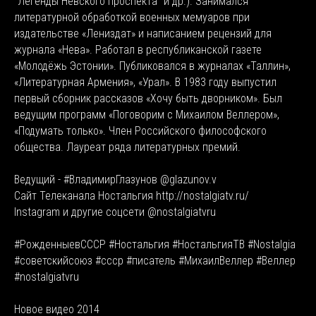
"Легенды Невского проспекта" и др.). Занимался
литературной обработкой военных мемуаров при
издательстве «Лениздат» и написанием рецензий для
журнала «Нева». Работал в республиканской газете
«Молодёжь Эстонии». Публиковался в журналах «Таллин»,
«Литературная Армения», «Урал». В 1983 году выпустил
первый сборник рассказов «Хочу быть дворником». Был
ведущим программ «Поговорим с Михаилом Веллером»,
«Подумать только». Член Российского философского
общества. Лауреат ряда литературных премий.
Ведущий - #ВладимирГлазунов @glazunov.v
Сайт Телеканала Ностальгия http://nostalgiatv.ru/
Instagram и другие соцсети @nostalgiatvru
#РожденныевСССР #Ностальгия #НостальгияТВ #Nostalgia
#советскийсоюз #ссср #писатель #МихаилВеллер #Веллер
#nostalgiatvru
Новое видео 2014