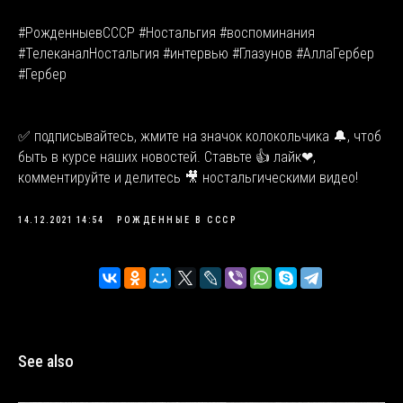
#РожденныевСССР #Ностальгия #воспоминания
#ТелеканалНостальгия #интервью #Глазунов #АллаГербер
#Гербер
✅ подписывайтесь, жмите на значок колокольчика 🔔, чтоб
быть в курсе наших новостей. Ставьте 👍 лайк❤,
комментируйте и делитесь 🎥 ностальгическими видео!
14.12.2021 14:54
РОЖДЕННЫЕ В СССР
See also