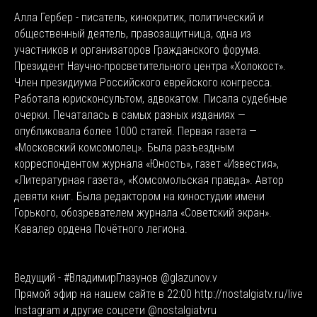
Алла Гербер - писатель, кинокритик, политический и
общественный деятель, правозащитница, одна из
участников и организаторов Гражданского форума.
Президент Научно-просветительного центра «Холокост».
Член президиума Российского еврейского конгресса.
Работала юрисконсультом, адвокатом. Писала судебные
очерки. Печаталась в самых разных изданиях —
опубликовала более 1000 статей. Первая газета —
«Московский комсомолец». Была разъездным
корреспондентом журнала «Юность», газет «Известия»,
«Литературная газета», «Комсомольская правда». Автор
девяти книг. Была редактором на киностудии имени
Горького, обозревателем журнала «Советский экран».
Кавалер ордена Почётного легиона.
Ведущий - #ВладимирГлазунов @glazunov.v
Прямой эфир на нашем сайте в 22:00 http://nostalgiatv.ru/live
Instagram и другие соцсети @nostalgiatvru