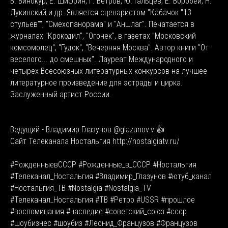
В. Винокур, Е. Шифрин, Г. Ветров, Ю. Гальцев, Е. Воробей, Н.
Лукинский и др. Является сценаристом "Кабачок "13
стульев"", "Смехопанорама" и "Аншлаг". Печатается в
журналах "Крокодил", "Огонек", в газетах "Московский
комсомолец", "Гудок", "Вечерняя Москва". Автор книги "От
веселого... до смешных". Лауреат Международного и
четырех Всесоюзных литературных конкурсов на лучшее
литературное произведение для эстрады и цирка.
Заслуженный артист России.
Ведущий - Владимир Глазунов @glazunov.v 👍
Сайт Телеканала Ностальгия http://nostalgiatv.ru/
#РожденныевСССР #Рожденные_в_СССР #Ностальгия
#Телеканал_Ностальгия #Владимир_Глазунов #ютуб_канал
#Ностальгия_ТВ #Nostalgia #Nostalgia_TV
#Телеканал_Ностальгия #ТВ #Ретро #USSR #прошлое
#воспоминания #наследие #советский_союз #ссср
#шоубизнес #шоубиз #Леонид_Французов #Французов