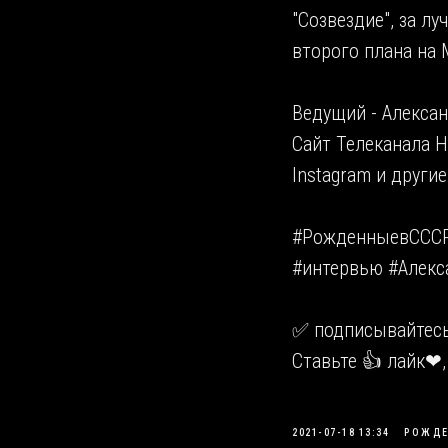
"Созвездие", за л
второго плана на 
Ведущий - Алексан
Сайт Телеканала Но
Instagram и другие
#РожденныевСССР
#интервью #Алек
✅ подписывайтесь,
Ставьте 👍 лайк❤,
2021-07-18 13:34
РОЖДЕ