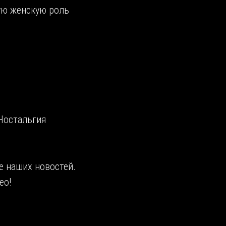
шую женскую роль
Ностальгия
е наших новостей.
ео!