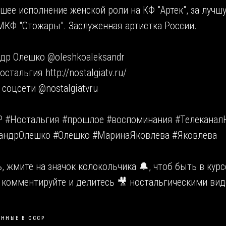
учшее исполнение женской роли на КФ "Артек", за луч
МКФ "Стожары". Заслуженная артистка России.
др Олешко @oleshkoaleksandr
стальгия http://nostalgiatv.ru/
 соцсети @nostalgiatvru
 #Ностальгия #прошлое #воспоминания #Телеканал
сандрОлешко #Олешко #МаринаЯковлева #Яковлева
 жмите на значок колокольчика 🔔, чтоб быть в курс
 комментируйте и делитесь 🎥 ностальгическими вид
ННЫЕ В СССР