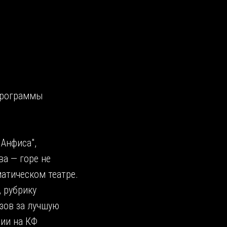
программы
 Анфиса",
ва — горе не
матическом театре.
 рубрику
зов за лучшую
сии на КФ