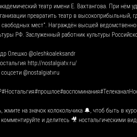
кадемический театр имени Е. Вахтангова. При нём уд
ганизации превратить театр в высокоприбыльный, гд
т свободных мест". Награждён высшей ведомственно
ьтуры РФ. Заслуженный работник культуры Российск
др Олешко @oleshkoaleksandr
стальгия http://nostalgiatv.ru/
 соцсети @nostalgiatvru
#Ностальгия#прошлое#воспоминания#ТелеканалНо
 жмите на значок колокольчика 🔔, чтоб быть в курс
 комментируйте и делитесь 🎥 ностальгическими вид