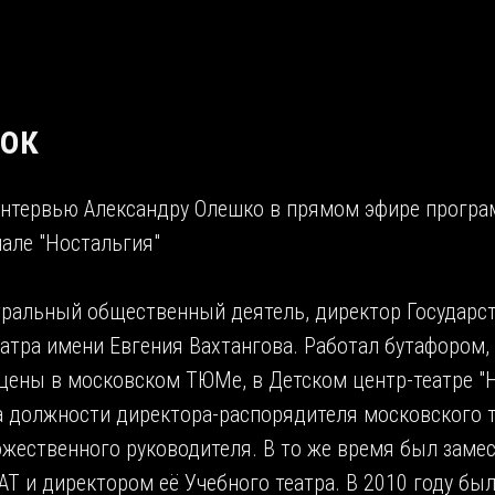
рок
интервью Александру Олешко в прямом эфире прогр
нале "Ностальгия"
атральный общественный деятель, директор Государс
атра имени Евгения Вахтангова. Работал бутафором,
ены в московском ТЮМе, в Детском центр-театре "Н
а должности директора-распорядителя московского т
ожественного руководителя. В то же время был заме
 и директором её Учебного театра. В 2010 году бы