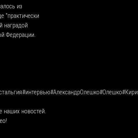
алось из
е "практически
й наградой
ой Федерации.
стальгия#интервью#АлександрОлешко#Олешко#Кири
е наших новостей.
ео!