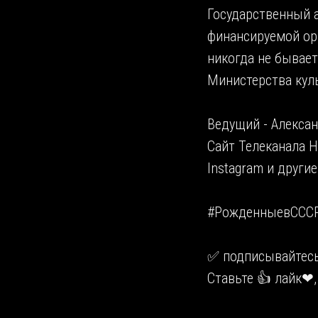
Государственный а
финансируемой ор
никогда не бывае
Министерства кул
Ведущий - Алексан
Сайт Телеканала Но
Instagram и другие
#РожденныевСССР
✅ подписывайтесь,
Ставьте 👍 лайк❤,