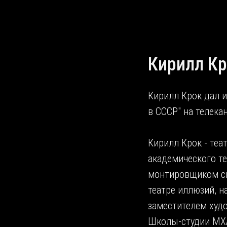
Кирилл К
Кирилл Крок дал 
в СССР" на телека
Кирилл Крок - те
академического те
монтировщиком сц
театре иллюзий, н
заместителем худ
Школы-студии МХАТ