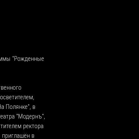
аммы "Рожденные
твенного
 осветителем,
а Полянке", в
еатра "Модернъ",
стителем ректора
л приглашён в