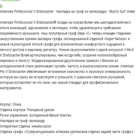
р.
American Professional II Stratocaster - Накладка на гриф из палисандра - Mystic Surf Green
American Professional II Stratocaster® создан на основе более чем шестидесятилетнего
опыта инноваций, вдохновения и эволюции, чтобы удовлетворить требования
современного музыканта. Наш популярный гриф Deep «C» теперь оснащен гладкими
закругленными краями накладки грифа, сатинированной отделкой «Super-Natural» и
новой скульптурной пяткой грифа для исключительно комфортного ощущения и
легкого доступа к верхнему регистру. Новые звукосниматели с одной катушкой V-Mod
II Stratocaster более артикулированы, чем когда-либо, сохраняя колоколообразный
перезвон и теплоту. Модернизированное двухточечное тремоло с блоком из
холоднокатаной стали увеличивает сустейн, чистоту и высококлассное сияние. American
Pro II Stratocaster обеспечивает мгновенное знакомство и звуковую универсальность,
которую вы сразу же почувствуете и услышите, с широким спектром улучшений,
которые составляют не что иное, как новый стандарт для профессиональных
инструментов.
Корпус: Ольха
Отделка корпуса: Глянцевый уретан
Ручки управления: состаренный белый пластик
Накладка на гриф: палисандр
Аппаратная отделка: никель/хром
Отделка грифа: «Супернатуральная» атласная уретановая отделка задней части грифа с