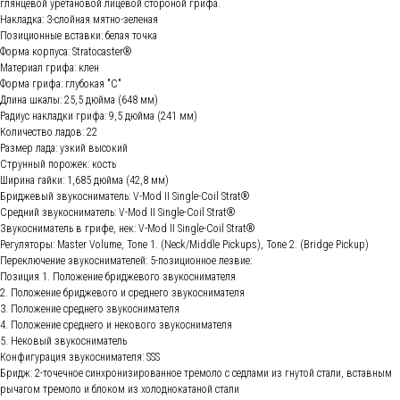
глянцевой уретановой лицевой стороной грифа.
Накладка: 3-слойная мятно-зеленая
Позиционные вставки: белая точка
Форма корпуса: Stratocaster®
Материал грифа: клен
Форма грифа: глубокая "С"
Длина шкалы: 25,5 дюйма (648 мм)
Радиус накладки грифа: 9,5 дюйма (241 мм)
Количество ладов: 22
Размер лада: узкий высокий
Струнный порожек: кость
Ширина гайки: 1,685 дюйма (42,8 мм)
Бриджевый звукосниматель: V-Mod II Single-Coil Strat®
Средний звукосниматель: V-Mod II Single-Coil Strat®
Звукосниматель в грифе, нек: V-Mod II Single-Coil Strat®
Регуляторы: Master Volume, Tone 1. (Neck/Middle Pickups), Tone 2. (Bridge Pickup)
Переключение звукоснимателей: 5-позиционное лезвие:
Позиция 1. Положение бриджевого звукоснимателя
2. Положение бриджевого и среднего звукоснимателя
3. Положение среднего звукоснимателя
4. Положение среднего и некового звукоснимателя
5. Нековый звукосниматель
Конфигурация звукоснимателя: SSS
Бридж: 2-точечное синхронизированное тремоло с седлами из гнутой стали, вставным
рычагом тремоло и блоком из холоднокатаной стали