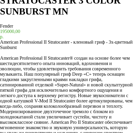
STRATOCASTER 3 COLOR
SUNBURST MN
Fender
195000,00
р.
American Professional II Stratocaster - кленовый гриф - 3х-цветный
Sunburst
American Professional II Stratocaster® создан на основе более чем
шестидесятилетнего опыта инноваций, вдохновения и
эволюции, чтобы удовлетворить требования современного
музыканта. Наш популярный гриф Deep «C» теперь оснащен
гладкими закругленными краями накладки грифа,
сатинированной отделкой «Super-Natural» и новой скульптурной
пяткой грифа для исключительно комфортного ощущения и
легкого доступа к верхнему регистру. Новые звукосниматели с
одной катушкой V-Mod II Stratocaster более артикулированы, чем
когда-либо, сохраняя колоколообразный перезвон и теплоту.
Модернизированное двухточечное тремоло с блоком из
холоднокатаной стали увеличивает сустейн, чистоту и
высококлассное сияние. American Pro II Stratocaster обеспечивает
мгновенное знакомство и звуковую универсальность, которую
вы сразу же почувствуете и услышите, с широким спектром